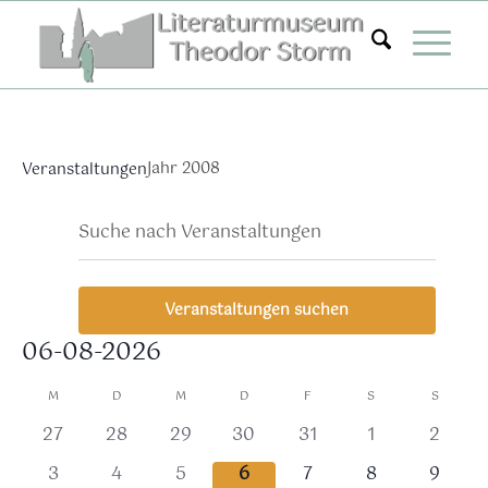
Zum
Inhalt
springen
Jahr 2008
Veranstaltungen
Veranstaltungen
Ver
Bitte
Suche
Mona
Ans
Suche
Schlüsselwort
Nav
eingeben.
und
Suche
Ansichten,
Veranstaltungen suchen
nach
Navigation
Veranstaltungen
06-08-2026
Schlüsselwort.
Datum
Kalender
M
D
M
D
F
S
S
wählen.
von
0
0
0
0
0
0
0
27
28
29
30
31
1
2
Veranstaltungen
Veranstaltungen,
Veranstaltungen,
Veranstaltungen,
Veranstaltungen,
Veranstaltungen,
Veranstaltung
Verans
0
0
0
0
0
0
0
3
4
5
6
7
8
9