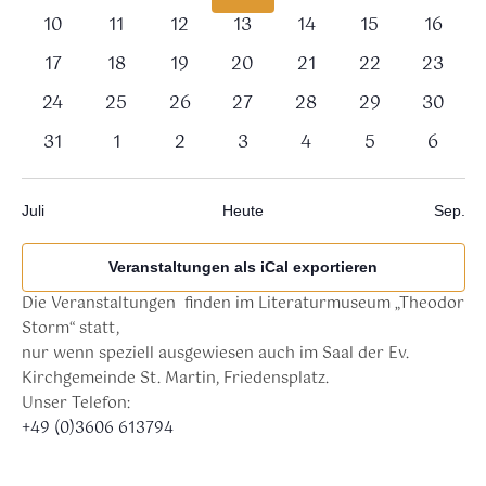
Veranstaltungen,
Veranstaltungen,
Veranstaltungen,
Veranstaltungen,
Veranstaltungen,
Veranstaltung
Verans
0
0
0
0
0
0
0
10
11
12
13
14
15
16
Veranstaltungen,
Veranstaltungen,
Veranstaltungen,
Veranstaltungen,
Veranstaltungen,
Veranstaltunge
Veranst
0
0
0
0
0
0
0
17
18
19
20
21
22
23
Veranstaltungen,
Veranstaltungen,
Veranstaltungen,
Veranstaltungen,
Veranstaltungen,
Veranstaltunge
Veranst
0
0
0
0
0
0
0
24
25
26
27
28
29
30
Veranstaltungen,
Veranstaltungen,
Veranstaltungen,
Veranstaltungen,
Veranstaltungen,
Veranstaltunge
Veranst
0
0
0
0
0
0
0
31
1
2
3
4
5
6
Veranstaltungen,
Veranstaltungen,
Veranstaltungen,
Veranstaltungen,
Veranstaltungen,
Veranstaltung
Verans
Juli
Heute
Sep.
Veranstaltungen als iCal exportieren
Die Veranstaltungen finden im Literaturmuseum „Theodor
Storm“ statt,
nur wenn speziell ausgewiesen auch im Saal der Ev.
Kirchgemeinde St. Martin, Friedensplatz.
Unser Telefon:
+49 (0)3606 613794