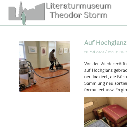
Zum
Inhalt
springen
Auf Hochglanz
/
28. Mai 2020
von
Dr. Haut
Vor der Wiedereröffn
auf Hochglanz gebrac
neu lackiert, die Bü
Sammlung neu sortier
formuliert usw. Es gi