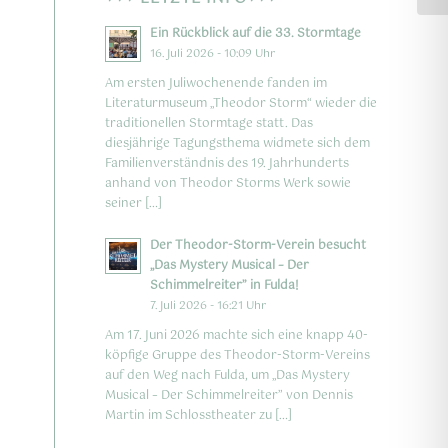
Ein Rückblick auf die 33. Stormtage
16. Juli 2026 - 10:09 Uhr
Am ersten Juliwochenende fanden im
Literaturmuseum „Theodor Storm“ wieder die
traditionellen Stormtage statt. Das
diesjährige Tagungsthema widmete sich dem
Familienverständnis des 19. Jahrhunderts
anhand von Theodor Storms Werk sowie
seiner […]
Der Theodor-Storm-Verein besucht
„Das Mystery Musical – Der
Schimmelreiter” in Fulda!
7. Juli 2026 - 16:21 Uhr
Am 17. Juni 2026 machte sich eine knapp 40-
köpfige Gruppe des Theodor-Storm-Vereins
auf den Weg nach Fulda, um „Das Mystery
Musical – Der Schimmelreiter” von Dennis
Martin im Schlosstheater zu […]