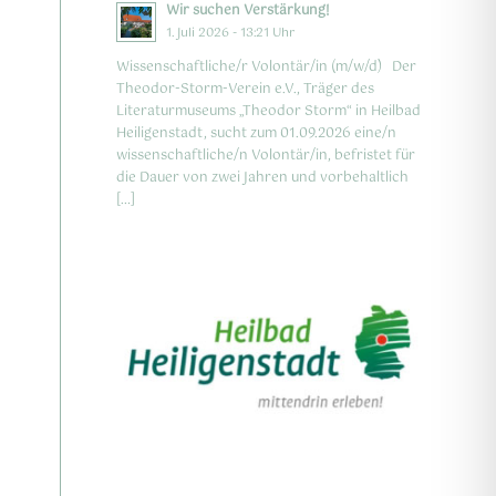
Wir suchen Verstärkung!
1. Juli 2026 - 13:21 Uhr
Wissenschaftliche/r Volontär/in (m/w/d) Der
Theodor-Storm-Verein e.V., Träger des
Literaturmuseums „Theodor Storm“ in Heilbad
Heiligenstadt, sucht zum 01.09.2026 eine/n
wissenschaftliche/n Volontär/in, befristet für
die Dauer von zwei Jahren und vorbehaltlich
[…]