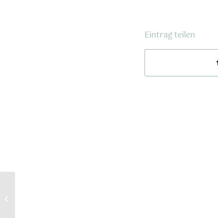
Eintrag teilen
Der Ort, der Storm
zur „Regentrude“
inspirierte