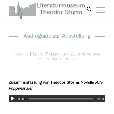
Zum
Inhalt
springen
Audioguide zur Ausstellung
Fragile Fäden. Malerei und Zeichnung von
Horst Sakulowski
Zusammenfassung von Theodor Storms Novelle
Pole
Poppenspäler
00:00
00:00