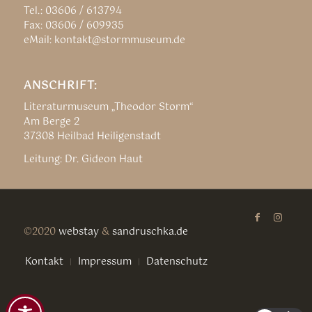
Tel.: 03606 / 613794
Fax: 03606 / 609935
eMail: kontakt@stormmuseum.de
ANSCHRIFT:
Literaturmuseum „Theodor Storm“
Am Berge 2
37308 Heilbad Heiligenstadt
Leitung: Dr. Gideon Haut
©2020
webstay
&
sandruschka.de
Kontakt
Impressum
Datenschutz