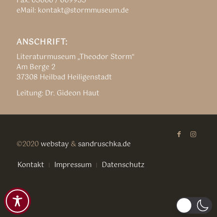
Fax: 03606 / 609935
eMail: kontakt@stormmuseum.de
ANSCHRIFT:
Literaturmuseum „Theodor Storm“
Am Berge 2
37308 Heilbad Heiligenstadt
Leitung: Dr. Gideon Haut
©2020
webstay
&
sandruschka.de
Kontakt
Impressum
Datenschutz