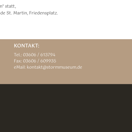
“ statt,
e St. Martin, Friedensplatz.
KONTAKT:
Tel.: 03606 / 613794
Fax: 03606 / 609935
eMail: kontakt@stormmuseum.de