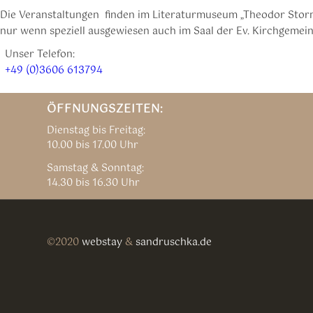
Die Veranstaltungen finden im Literaturmuseum „Theodor Storm
nur wenn speziell ausgewiesen auch im Saal der Ev. Kirchgemeind
Unser Telefon:
+49 (0)3606 613794
ÖFFNUNGSZEITEN:
Dienstag bis Freitag:
10.00 bis 17.00 Uhr
Samstag & Sonntag:
14.30 bis 16.30 Uhr
©2020
webstay
&
sandruschka.de