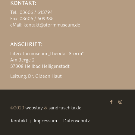
KONTAKT:
Tel.: 03606 / 613794
Fax: 03606 / 609935
eMail: kontakt@stormmuseum.de
ANSCHRIFT:
Literaturmuseum „Theodor Storm“
Am Berge 2
37308 Heilbad Heiligenstadt
Leitung: Dr. Gideon Haut
©2020
webstay
&
sandruschka.de
Kontakt
Impressum
Datenschutz