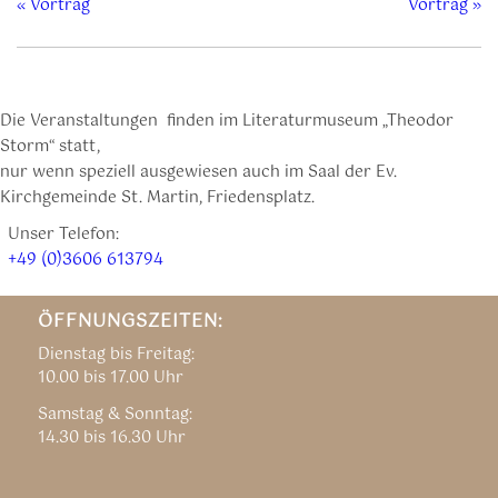
«
Vortrag
Vortrag
»
Die Veranstaltungen finden im Literaturmuseum „Theodor
Storm“ statt,
nur wenn speziell ausgewiesen auch im Saal der Ev.
Kirchgemeinde St. Martin, Friedensplatz.
Unser Telefon:
+49 (0)3606 613794
ÖFFNUNGSZEITEN:
Dienstag bis Freitag:
10.00 bis 17.00 Uhr
Samstag & Sonntag:
14.30 bis 16.30 Uhr