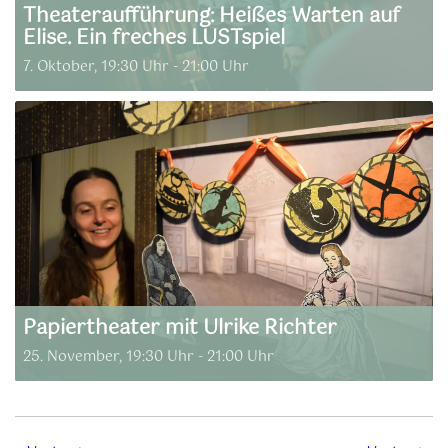
Theateraufführung: Heißes Warten auf
Elise. Ein freches LUSTspiel
7. Oktober, 19:30 Uhr
-
21:00 Uhr
Papiertheater mit Ulrike Richter
25. November, 19:30 Uhr
-
21:00 Uhr