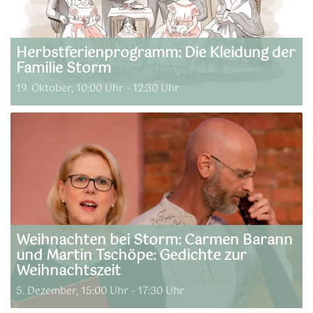
Herbstferienprogramm: Die Kleidung der
Familie Storm
19. Oktober, 10:00 Uhr
-
12:30 Uhr
Weihnachten bei Storm: Carmen Barann
und Martin Tschöpe: Gedichte zur
Weihnachtszeit
5. Dezember, 15:00 Uhr
-
17:30 Uhr