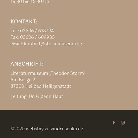
14.30 bis 16.30 Uhr
KONTAKT:
Tel.: 03606 / 613794
Fax: 03606 / 609935
eMail: kontakt@stormmuseum.de
ANSCHRIFT:
Literaturmuseum „Theodor Storm“
Am Berge 2
37308 Heilbad Heiligenstadt
Leitung: Dr. Gideon Haut
©2020
webstay
&
sandruschka.de