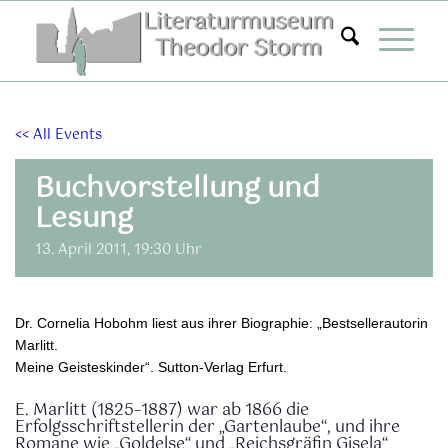
Zum
Inhalt
springen
<< All Events
Buchvorstellung und
Lesung
13. April 2011, 19:30 Uhr
Dr. Cornelia Hobohm liest aus ihrer Biographie: „Bestsellerautorin
Marlitt.
Meine Geisteskinder“. Sutton-Verlag Erfurt.
E. Marlitt (1825–1887) war ab 1866 die
Erfolgsschriftstellerin der „Gartenlaube“, und ihre
Romane wie „Goldelse“ und „Reichsgräfin Gisela“