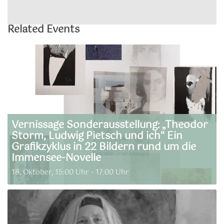
Related Events
Vernissage Sonderausstellung: „Theodor
Storm, Ludwig Pietsch und ich“ Ein
Grafikzyklus in 22 Bildern rund um die
Immensee-Novelle
18. Oktober, 15:00 Uhr
-
17:00 Uhr