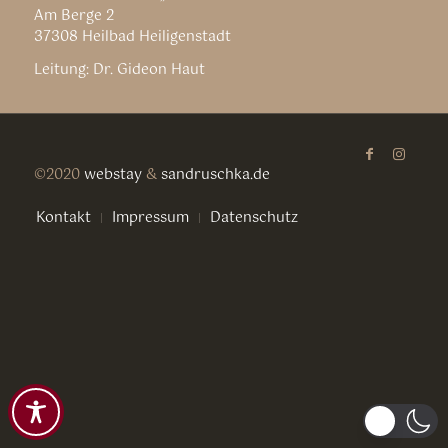
Am Berge 2
37308 Heilbad Heiligenstadt
Leitung: Dr. Gideon Haut
©2020
webstay
&
sandruschka.de
Kontakt
Impressum
Datenschutz