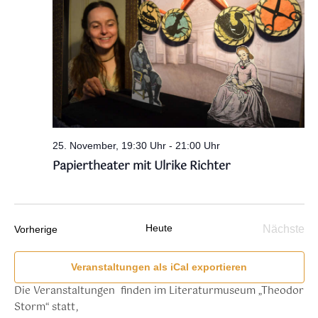
25. November, 19:30 Uhr
-
21:00 Uhr
Papiertheater mit Ulrike Richter
Heute
Veranstaltungen
Nächste
Vorherige
Verans
Veranstaltungen als iCal exportieren
Die Veranstaltungen finden im Literaturmuseum „Theodor
Storm“ statt,