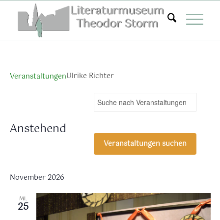
Zum
Inhalt
springen
Ulrike Richter
Veranstaltungen
Veranstaltungen
Ver
Bitte
Suche
Liste
Ans
Suche
Schlüsselwort
Nav
eingeben.
und
Anstehend
Suche
Ansichten,
Datum
nach
Veranstaltungen suchen
Navigation
wählen.
Veranstaltungen
Schlüsselwort.
November 2026
MI.
25