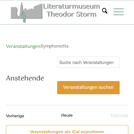
Zum
Inhalt
springen
Symphonetta
Veranstaltungen
Veranstaltungen
Ver
Bitte
Suche
Liste
Ans
Suche
Schlüsselwort
Nav
eingeben.
und
Anstehende
Suche
Ansichten,
Datum
nach
Veranstaltungen suchen
Navigation
wählen.
Veranstaltungen
Schlüsselwort.
Heute
Veranstaltungen
Nächste
Vorherige
Verans
Veranstaltungen als iCal exportieren