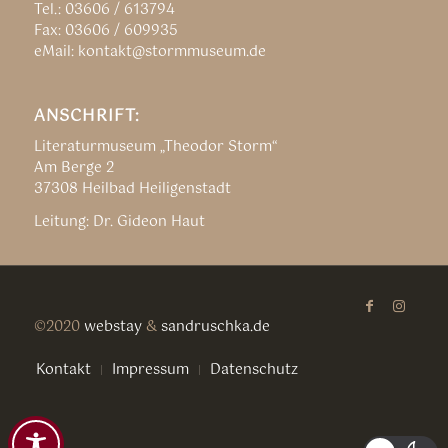
Tel.: 03606 / 613794
Fax: 03606 / 609935
eMail: kontakt@stormmuseum.de
ANSCHRIFT:
Literaturmuseum „Theodor Storm“
Am Berge 2
37308 Heilbad Heiligenstadt
Leitung: Dr. Gideon Haut
©2020
webstay
&
sandruschka.de
Kontakt
Impressum
Datenschutz