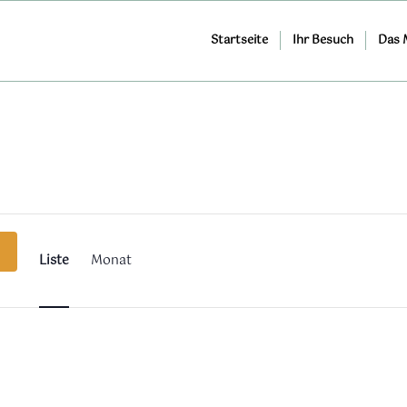
Startseite
Ihr Besuch
Das
Veranstaltung
Ansichten-
Navigation
Liste
Monat