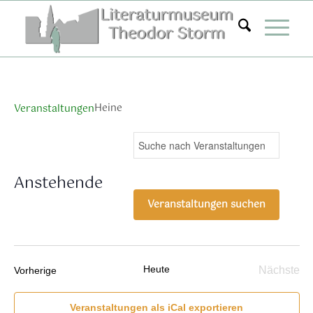
Zum
Inhalt
springen
Heine
Veranstaltungen
Veranstaltungen
Ver
Bitte
Suche
Liste
Ans
Suche
Schlüsselwort
Nav
eingeben.
und
Anstehende
Suche
Ansichten,
Datum
nach
Veranstaltungen suchen
Navigation
wählen.
Veranstaltungen
Schlüsselwort.
Heute
Veranstaltungen
Nächste
Vorherige
Verans
Veranstaltungen als iCal exportieren