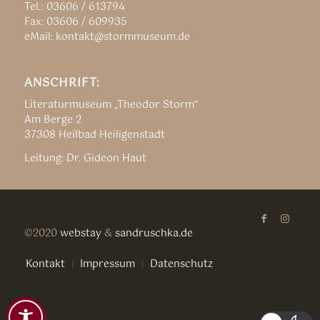
Tel.: 03606 / 613794
Fax: 03606 / 609935
eMail: kontakt@stormmuseum.de
ANSCHRIFT:
Literaturmuseum „Theodor Storm“
Am Berge 2
37308 Heilbad Heiligenstadt
Leitung: Dr. Gideon Haut
©2020
webstay
&
sandruschka.de
Kontakt
Impressum
Datenschutz