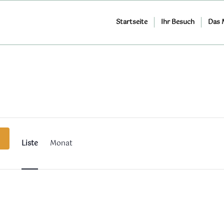
Startseite
Ihr Besuch
Das
Veranstaltung
Ansichten-
Navigation
Liste
Monat