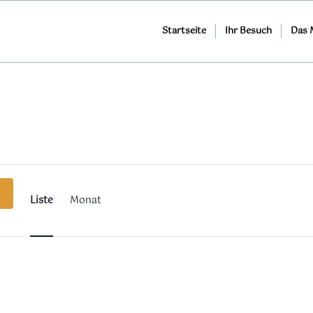
Startseite
Ihr Besuch
Das
Veranstaltung
Ansichten-
Navigation
Liste
Monat