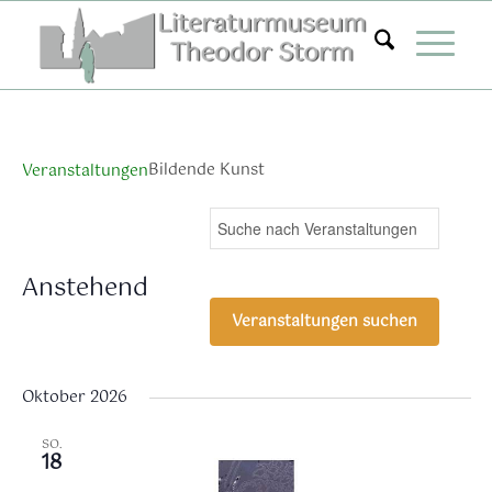
Zum
Inhalt
springen
Bildende Kunst
Veranstaltungen
Veranstaltungen
Ver
Bitte
Suche
Liste
Ans
Suche
Schlüsselwort
Nav
eingeben.
und
Anstehend
Suche
Ansichten,
Datum
nach
Veranstaltungen suchen
Navigation
wählen.
Veranstaltungen
Schlüsselwort.
Oktober 2026
SO.
18