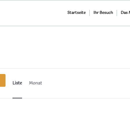
Startseite
Ihr Besuch
Das
Veranstaltung
Ansichten-
Navigation
Liste
Monat