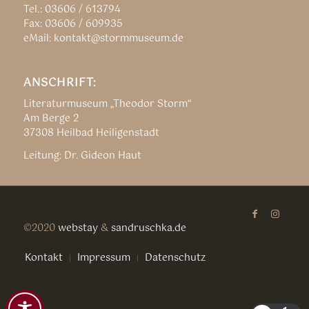
Tel.: 03606 / 613794
Fax: 03606 / 609935
eMail: kontakt@stormmuseum.de
ANSCHRIFT:
Literaturmuseum „Theodor Storm“
Am Berge 2
37308 Heilbad Heiligenstadt
Leitung: Dr. Gideon Haut
©2020
webstay
&
sandruschka.de
Kontakt
Impressum
Datenschutz