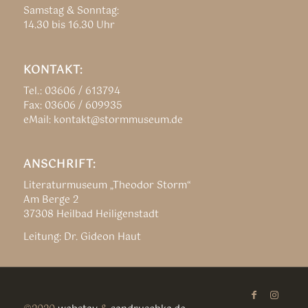
Samstag & Sonntag:
14.30 bis 16.30 Uhr
KONTAKT:
Tel.: 03606 / 613794
Fax: 03606 / 609935
eMail: kontakt@stormmuseum.de
ANSCHRIFT:
Literaturmuseum „Theodor Storm“
Am Berge 2
37308 Heilbad Heiligenstadt
Leitung: Dr. Gideon Haut