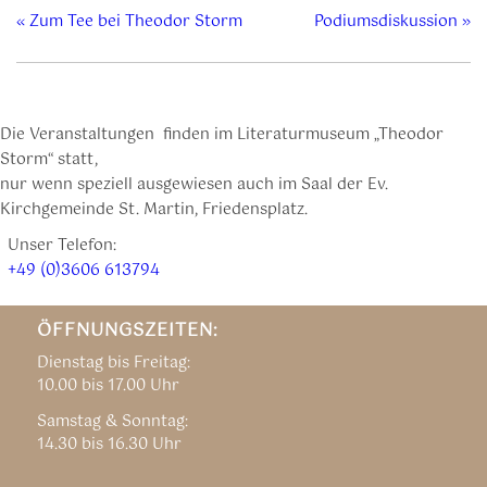
«
Zum Tee bei Theodor Storm
Podiumsdiskussion
»
Die Veranstaltungen finden im Literaturmuseum „Theodor
Storm“ statt,
nur wenn speziell ausgewiesen auch im Saal der Ev.
Kirchgemeinde St. Martin, Friedensplatz.
Unser Telefon:
+49 (0)3606 613794
ÖFFNUNGSZEITEN:
Dienstag bis Freitag:
10.00 bis 17.00 Uhr
Samstag & Sonntag:
14.30 bis 16.30 Uhr