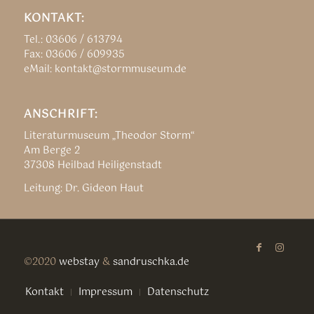
KONTAKT:
Tel.: 03606 / 613794
Fax: 03606 / 609935
eMail: kontakt@stormmuseum.de
ANSCHRIFT:
Literaturmuseum „Theodor Storm“
Am Berge 2
37308 Heilbad Heiligenstadt
Leitung: Dr. Gideon Haut
©2020
webstay
&
sandruschka.de
Kontakt
Impressum
Datenschutz