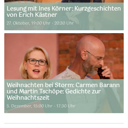
Lesung mit Ines Körner: Kurzgeschichten
von Erich Kästner
27. Oktober, 19:00 Uhr
-
20:30 Uhr
Weihnachten bei Storm: Carmen Barann
und Martin Tschöpe: Gedichte zur
Weihnachtszeit
5. Dezember, 15:00 Uhr
-
17:30 Uhr