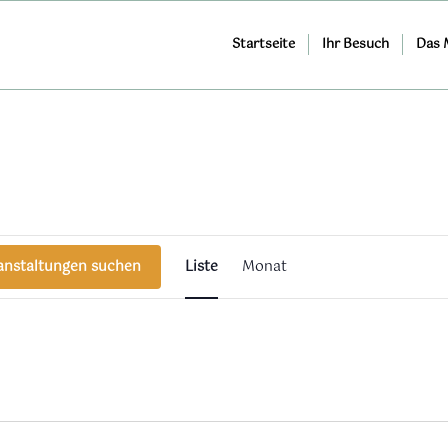
Startseite
Ihr Besuch
Das
Veranstaltung
Ansichten-
anstaltungen suchen
Liste
Monat
Navigation