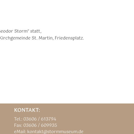
eodor Storm“ statt,
Kirchgemeinde St. Martin, Friedensplatz.
KONTAKT:
Tel.: 03606 / 613794
Fax: 03606 / 609935
eMail: kontakt@stormmuseum.de