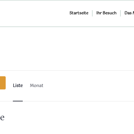
Startseite
Ihr Besuch
Das
Veranstaltung
Ansichten-
Navigation
Liste
Monat
e