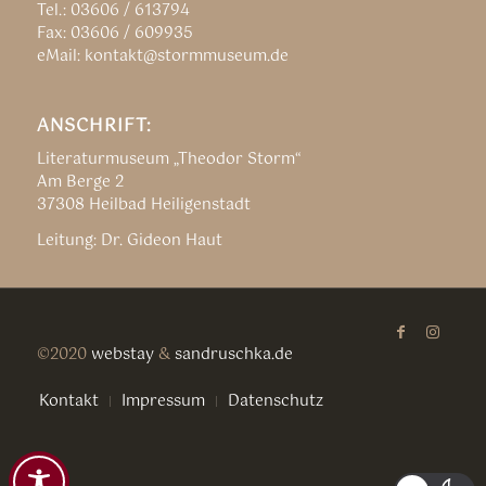
Tel.: 03606 / 613794
Fax: 03606 / 609935
eMail: kontakt@stormmuseum.de
ANSCHRIFT:
Literaturmuseum „Theodor Storm“
Am Berge 2
37308 Heilbad Heiligenstadt
Leitung: Dr. Gideon Haut
©2020
webstay
&
sandruschka.de
Kontakt
Impressum
Datenschutz