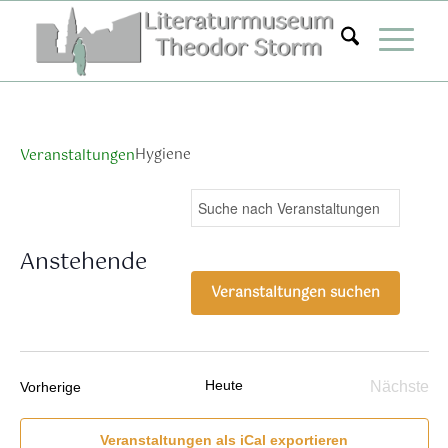
Zum
Inhalt
springen
Hygiene
Veranstaltungen
Veranstaltungen
Ver
Bitte
Suche
Liste
Ans
Suche
Schlüsselwort
Nav
eingeben.
und
Anstehende
Suche
Ansichten,
Datum
nach
Veranstaltungen suchen
Navigation
wählen.
Veranstaltungen
Schlüsselwort.
Heute
Veranstaltungen
Nächste
Vorherige
Verans
Veranstaltungen als iCal exportieren