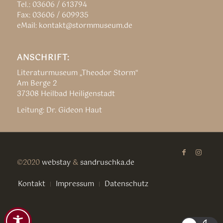
Tel.: 03606 / 613794
Fax: 03606 / 609935
eMail: kontakt@stormmuseum.de
ANSCHRIFT:
Literaturmuseum „Theodor Storm“
Am Berge 2
37308 Heilbad Heiligenstadt
Leitung: Dr. Gideon Haut
©2020
webstay
&
sandruschka.de
Kontakt
Impressum
Datenschutz