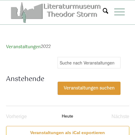
Zum
Inhalt
springen
2022
Veranstaltungen
Veranstaltungen
Ver
Bitte
Suche
Liste
Ans
Suche
Schlüsselwort
Nav
eingeben.
und
Anstehende
Suche
Ansichten,
Datum
nach
Veranstaltungen suchen
Navigation
wählen.
Veranstaltungen
Schlüsselwort.
Heute
Vorherige
Nächste
Veranstaltungen
Verans
Veranstaltungen als iCal exportieren