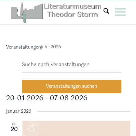
Zum
Inhalt
springen
Jahr 2026
Veranstaltungen
Veranstaltungen
Ver
Bitte
Suche
Liste
Ans
Suche
Schlüsselwort
Nav
eingeben.
und
Suche
Ansichten,
Veranstaltungen suchen
nach
Navigation
Veranstaltungen
20-01-2026
 - 
07-08-2026
Schlüsselwort.
Datum
Januar 2026
wählen.
DI.
20