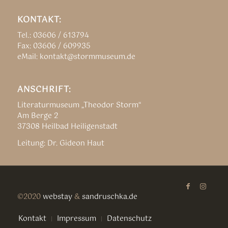
KONTAKT:
Tel.: 03606 / 613794
Fax: 03606 / 609935
eMail: kontakt@stormmuseum.de
ANSCHRIFT:
Literaturmuseum „Theodor Storm“
Am Berge 2
37308 Heilbad Heiligenstadt
Leitung: Dr. Gideon Haut
©2020
webstay
&
sandruschka.de
Kontakt
Impressum
Datenschutz