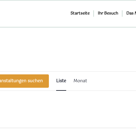
Startseite
Ihr Besuch
Das
Veranstaltung
Ansichten-
anstaltungen suchen
Liste
Monat
Navigation